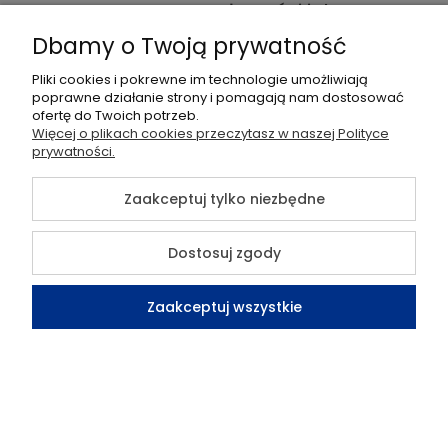
Płatności i dostawa
Dbamy o Twoją prywatność
Informacje
Pliki cookies i pokrewne im technologie umożliwiają
Pomoc
poprawne działanie strony i pomagają nam dostosować
ofertę do Twoich potrzeb.
Więcej o plikach cookies przeczytasz w naszej Polityce
Moje konto
prywatności.
O nas
Zaakceptuj tylko niezbędne
Dostosuj zgody
©2026 Wszelkie Prawa Zastrzeżone | Sklep TELMOR
Zaakceptuj wszystkie
Szablon Flex by
Ecommercy
Kontakt
Szukaj
Konto
Koszyk
Pokaż pełną wersję strony
Sklep internetowy Shoper Premium