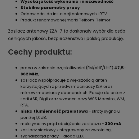
Wysoka jakość wykonania
i niezawodność
Stabilne parametry pracy
Odpowiedni do instalacji antenowych i RTV
Produkt renomowanej marki Telkom-Telmor
Zasilacz antenowy ZZA-7 to doskonały wybór dla osób
ceniących jakość, bezpieczeństwo i polską produkcję.
Cechy produktu:
praca w zakresie częstotliwości (FM/VHF/UHF)
47,5-
862 MHz
,
zasilacz współpracuje z większością anten
korzystających z przedwzmacniaczy 12V oraz
mikrowzmacniaczy abonenckich. Pasuje do anten z
serii ASR, Digit oraz wzmacniaczy WSS Maestro, WM,
RTA.
niska tłumienność przelotowa
- straty sygnału
poniżej 1,0dB,
maksymalny prąd obciążenia zasilacza -
300 mA
zasilacz sieciowy zintegrowany ze zwrotnicą,
sygnalizacja pracy – dioda LED,