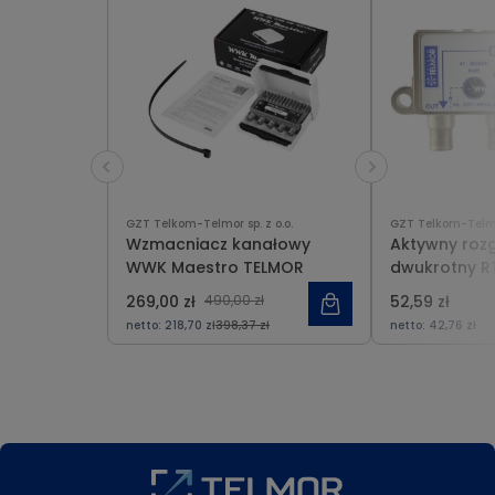
GZT Telkom-Telmor sp. z o.o.
GZT Telkom-Telmor
Wzmacniacz kanałowy
Aktywny rozg
WWK Maestro TELMOR
dwukrotny R
269,00 zł
490,00 zł
52,59 zł
netto:
218,70 zł
398,37 zł
netto:
42,76 zł