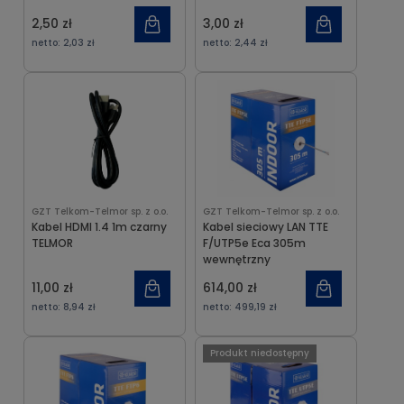
2,50 zł
3,00 zł
netto:
2,03 zł
netto:
2,44 zł
GZT Telkom-Telmor sp. z o.o.
GZT Telkom-Telmor sp. z o.o.
Kabel HDMI 1.4 1m czarny
Kabel sieciowy LAN TTE
TELMOR
F/UTP5e Eca 305m
wewnętrzny
11,00 zł
614,00 zł
netto:
8,94 zł
netto:
499,19 zł
Produkt niedostępny