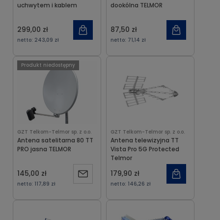
uchwytem i kablem
dookólna TELMOR
299,00 zł
87,50 zł
netto:
243,09 zł
netto:
71,14 zł
Produkt niedostępny
GZT Telkom-Telmor sp. z o.o.
GZT Telkom-Telmor sp. z o.o.
Antena satelitarna 80 TT
Antena telewizyjna TT
PRO jasna TELMOR
Vista Pro 5G Protected
Telmor
145,00 zł
179,90 zł
Powiadom
netto:
117,89 zł
netto:
146,26 zł
o
dostępności