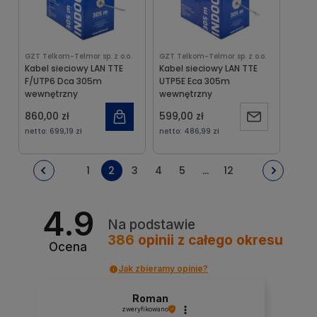
GZT Telkom-Telmor sp. z o.o.
GZT Telkom-Telmor sp. z o.o.
Kabel sieciowy LAN TTE
Kabel sieciowy LAN TTE
F/UTP6 Dca 305m
UTP5E Eca 305m
wewnętrzny
wewnętrzny
860,00 zł
599,00 zł
Powiadom
netto:
699,19 zł
netto:
486,99 zł
o
1
2
3
4
5
...
12
dostępności
4.9
Na podstawie
386
opinii
z całego okresu
Ocena
Jak zbieramy opinie?
Roman
zweryfikowano