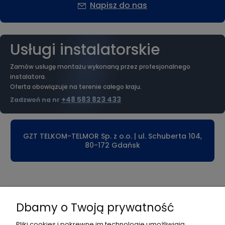
Napisz do nas
Usługi instalatorskie
Zamów usługę montażu wykonaną przez profesjonalnego
instalatora.
Oferta obowiązuje na terenie całego kraju.
+48 583 823 433
Zadzwoń na nr
GZT TELKOM-TELMOR Sp. z o.o. | ul. Schuberta 104,
80-172 Gdańsk
Płatności i dostawa
Dbamy o Twoją prywatność
Informacje
Pliki cookies i pokrewne im technologie umożliwiają