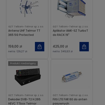
GZT Telkom-Telmor sp. z o.o.
GZT Telkom-Telmor sp. z o.o.
Antena UHF Telmor TT
Aplikator AMK-SZ TurboT
365 5G Protected
do RACK 19"
159,00 zł
425,00 zł
netto:
129,27 zł
netto:
345,53 zł
Produkt niedostępny
GZT Telkom-Telmor sp. z o.o.
GZT Telkom-Telmor sp. z o.o.
Dekoder DVB-T2 H.265
Filtr LTE FAR 60 do anten
HEVC TTbox Telmor
pasywnych