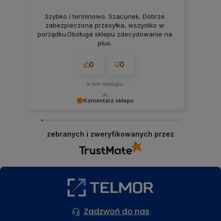
Szybko i terminowo. Szacunek. Dobrze
zabezpieczona przesyłka, wszystko w
porządku.Obsługa sklepu zdecydowanie na
plus.
0
0
w tym miesiącu
Komentarz sklepu
Dziękujemy za czas poświęcony na podzielenie
się Twoją opinią. Pozdrawiamy i zapraszamy
zebranych i zweryfikowanych przez
ponownie!
Zadzwoń do nas