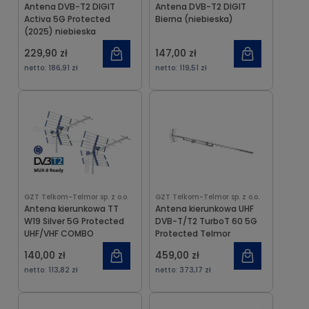
Antena DVB-T2 DIGIT
Antena DVB-T2 DIGIT
Activa 5G Protected
Bierna (niebieska)
(2025) niebieska
229,90 zł
147,00 zł
netto:
186,91 zł
netto:
119,51 zł
GZT Telkom-Telmor sp. z o.o.
GZT Telkom-Telmor sp. z o.o.
Antena kierunkowa TT
Antena kierunkowa UHF
W19 Silver 5G Protected
DVB-T/T2 TurboT 60 5G
UHF/VHF COMBO
Protected Telmor
140,00 zł
459,00 zł
netto:
113,82 zł
netto:
373,17 zł