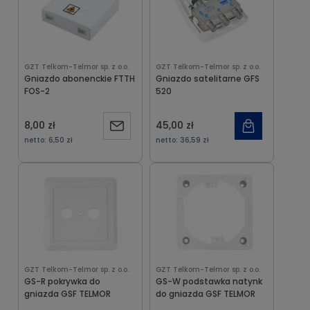
GZT Telkom-Telmor sp. z o.o.
GZT Telkom-Telmor sp. z o.o.
Gniazdo abonenckie FTTH
Gniazdo satelitarne GFS
FOS-2
520
8,00 zł
45,00 zł
Powiadom
netto:
6,50 zł
netto:
36,59 zł
o
dostępności
GZT Telkom-Telmor sp. z o.o.
GZT Telkom-Telmor sp. z o.o.
GS-R pokrywka do
GS-W podstawka natynk
gniazda GSF TELMOR
do gniazda GSF TELMOR