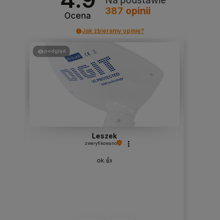
Na podstawie
387
opinii
Ocena
Jak zbieramy opinie?
podgląd
Leszek
zweryfikowano
ok.👍️