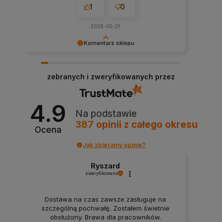
1
0
2026-05-21
Komentarz sklepu
Bardzo dziękujemy za Twoją pozytywną opinię!
Cieszymy się, że zakupy w naszym sklepie były
zebranych i zweryfikowanych przez
dla Ciebie satysfakcjonujące. Twoja opinia
motywuje nas do dalszej pracy i ciągłego
poprawiania naszych usług. Zapraszamy
4.9
ponownie!
Na podstawie
387
opinii
z całego okresu
Ocena
Jak zbieramy opinie?
Ryszard
zweryfikowano
Dostawa na czas zawsze zasługuje na
szczególną pochwałę. Zostałem świetnie
obsłużony. Brawa dla pracowników.