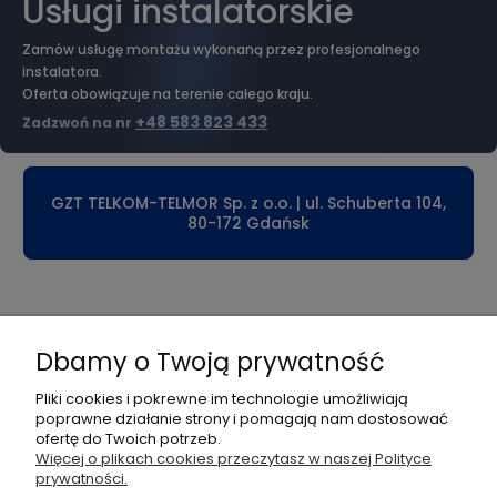
Usługi instalatorskie
Zamów usługę montażu wykonaną przez profesjonalnego
instalatora.
Oferta obowiązuje na terenie całego kraju.
+48 583 823 433
Zadzwoń na nr
GZT TELKOM-TELMOR Sp. z o.o. | ul. Schuberta 104,
80-172 Gdańsk
Płatności i dostawa
Dbamy o Twoją prywatność
Informacje
Pliki cookies i pokrewne im technologie umożliwiają
poprawne działanie strony i pomagają nam dostosować
Pomoc
ofertę do Twoich potrzeb.
Więcej o plikach cookies przeczytasz w naszej Polityce
prywatności.
Moje konto