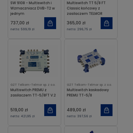
SW 9108 - Multiswitch i
Multiswitch TT 5/8 FT
Wzmaczniacz DVB-T2 w
Classic końcowy z
jednym
zasilaczem TELMOR
737,00 zł
365,00 zł
netto:
599,19 zł
netto:
296,75 zł
GZT Telkom-Telmor sp. z o.o.
GZT Telkom-Telmor sp. z o.o.
Multiswitch PREMU z
Multiswitch kaskadowy
zasilaczem TT-5/8FT V.2
PREMU TT-5/8
519,00 zł
489,00 zł
netto:
421,95 zł
netto:
397,56 zł