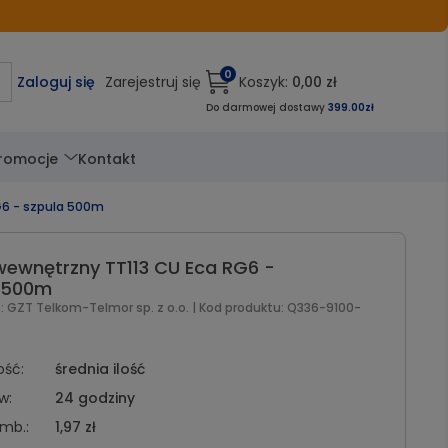
0
Zaloguj się
Zarejestruj się
Koszyk:
0,00 zł
Do darmowej dostawy
399.00zł
romocje
Kontakt
G6 - szpula 500m
wewnętrzny TT113 CU Eca RG6 -
 500m
t:
GZT Telkom-Telmor sp. z o.o.
| Kod produktu:
Q336-9100-
ość:
średnia ilość
w:
24 godziny
mb.:
1,97 zł