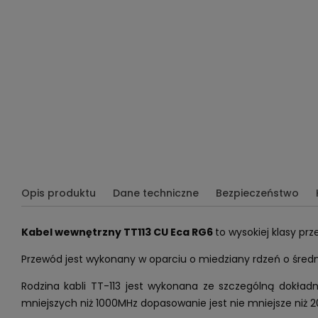
Opis produktu
Dane techniczne
Bezpieczeństwo
Kabel wewnętrzny TT113 CU Eca RG6
to wysokiej klasy p
Przewód jest wykonany w oparciu o miedziany rdzeń o średn
Rodzina kabli TT-113 jest wykonana ze szczególną dokład
mniejszych niż 1000MHz dopasowanie jest nie mniejsze niż 2