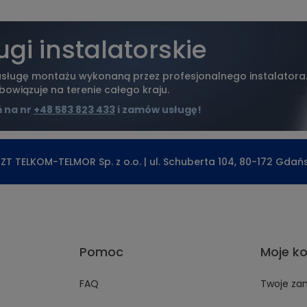
ugi instalatorskie
ługę montażu wykonaną przez profesjonalnego instalatora
bowiązuje na terenie całego kraju.
 na nr
+48 583 823 433
i zamów usługę!
ZT TELKOM-TELMOR Sp. z o.o. | ul. Schuberta 104, 80-172 Gdań
Pomoc
Moje k
FAQ
Twoje za