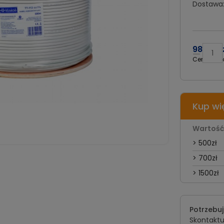
Dostawa
985,00 
Cena nett
Kup wi
Wartość
> 500zł
> 700zł
> 1500zł
Potrzebu
Skontaktuj