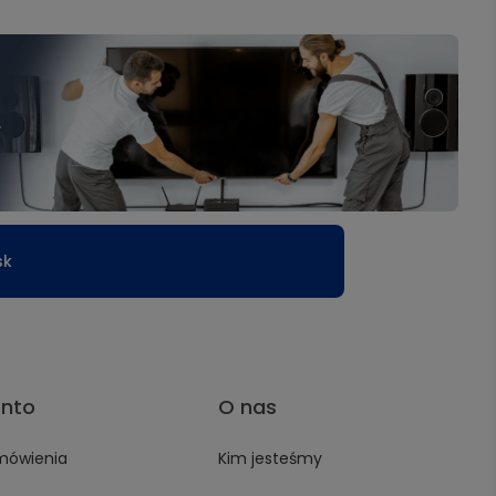
.
sk
onto
O nas
mówienia
Kim jesteśmy