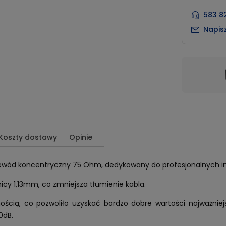
583 8
Napis
Koszty dostawy
Opinie
rzewód koncentryczny 75 Ohm, dedykowany do profesjonalnych in
icy 1,13mm, co zmniejsza tłumienie kabla.
nością, co pozwoliło uzyskać bardzo dobre wartości najważnie
0dB.