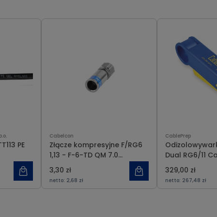
.o.
Cabelcon
CablePrep
T113 PE
Złącze kompresyjne F/RG6
Odizolowywar
1,13 - F-6-TD QM 7.0
Dual RG6/11 C
Cabelcon
3,30 zł
329,00 zł
netto:
2,68 zł
netto:
267,48 zł