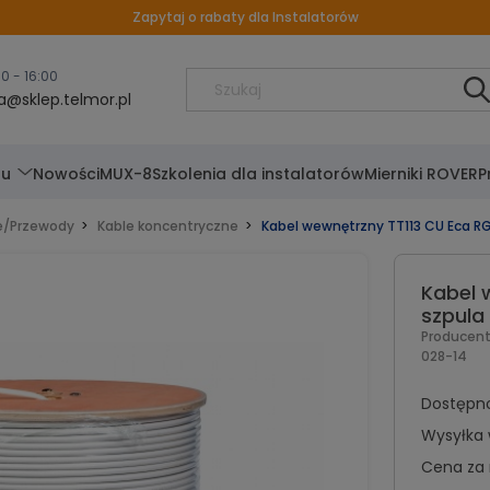
Zapytaj o rabaty dla Instalatorów
00 - 16:00
@sklep.telmor.pl
nu
Nowości
MUX-8
Szkolenia dla instalatorów
Mierniki ROVER
P
e/Przewody
Kable koncentryczne
Kabel wewnętrzny TT113 CU Eca R
Kabel 
szpula
Producen
028-14
Dostępn
Wysyłka 
Cena za 