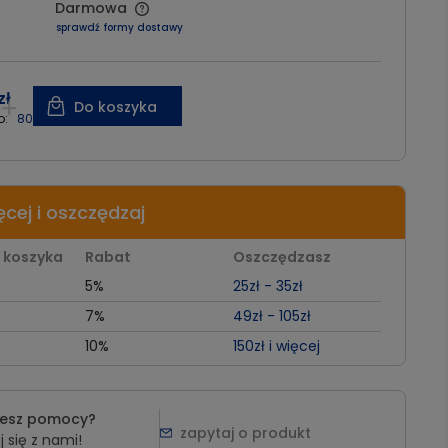
:
Darmowa
sprawdź formy dostawy
zł
Do koszyka
o:
800,81 zł
ęcej i oszczędzaj
 koszyka
Rabat
Oszczędzasz
5%
25zł - 35zł
7%
49zł - 105zł
10%
150zł i więcej
jesz pomocy?
zapytaj o produkt
 się z nami!