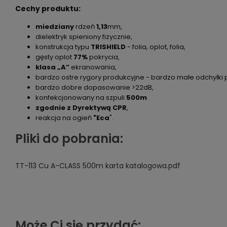
Cechy produktu:
miedziany
rdzeń
1,13
mm,
dielektryk spieniony fizycznie,
konstrukcja typu
TRISHIELD
- folia, oplot, folia,
gęsty oplot
77%
pokrycia,
klasa „A”
ekranowania,
bardzo ostre rygory produkcyjne - bardzo małe odchyłki
bardzo dobre dopasowanie >22dB,
konfekcjonowany na szpuli
500m
zgodnie z Dyrektywą CPR
,
reakcja na ogień
"Eca
".
Pliki do pobrania:
TT-113 Cu A-CLASS 500m karta katalogowa.pdf
Może Ci się przydać: