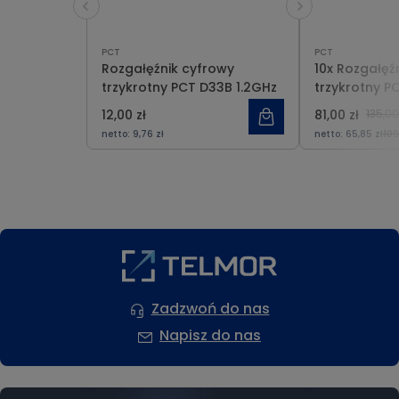
PCT
PCT
Rozgałęźnik cyfrowy
10x Rozgałęź
trzykrotny PCT D33B 1.2GHz
trzykrotny P
1.2GHz
12,00 zł
81,00 zł
135,00
netto:
9,76 zł
netto:
65,85 zł
109
Zadzwoń do nas
Napisz do nas