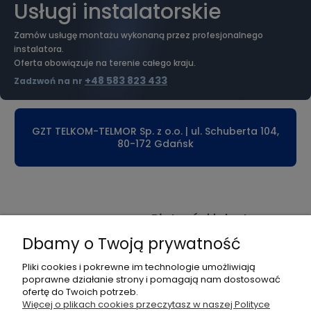
Usługi instalatorskie
Zamów usługę montażu wykonaną przez profesjonalnego
instalatora.
Oferta obowiązuje na terenie całego kraju.
+48 583 823 433
Zadzwoń na nr
GZT TELKOM-TELMOR Sp. z o.o. | ul. Schuberta 104,
80-172 Gdańsk
Płatności i dostawa
Dbamy o Twoją prywatność
Informacje
Pliki cookies i pokrewne im technologie umożliwiają
Pomoc
poprawne działanie strony i pomagają nam dostosować
ofertę do Twoich potrzeb.
Więcej o plikach cookies przeczytasz w naszej Polityce
Moje konto