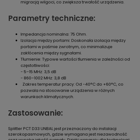
migracją wilgoci, co zwiększa trwałość urządzenia.
Parametry techniczne:
Impedancja nominalna: 75 Ohm.
Izolacja między portami: Doskonała izolacja między
portami w paśmie zwrotnym, co minimalizuje
zakłócenia między sygnałami.
Tłumienie: Typowe wartości tłumienia w zależności od
częstotliwości:
- 5–15 MHz: 3,5 dB
- 860–1002 MHz: 3,8 dB
Zakres temperatur pracy: Od -40°C do +60°C, co
pozwala na stosowanie urządzenia w różnych
warunkach klimatycznych.
Zastosowanie:
Splitter PCT D33 UNBAL jest przeznaczony do instalacji
szerokopasmowych, gdzie wymagana jest niezawodność
oraz wysoka jakość sygnału. Dzięki wsparciu dla technologii