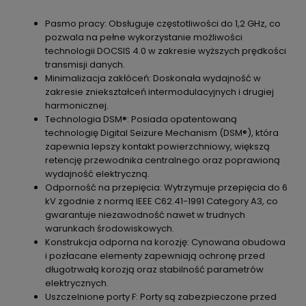
Pasmo pracy: Obsługuje częstotliwości do 1,2 GHz, co
pozwala na pełne wykorzystanie możliwości
technologii DOCSIS 4.0 w zakresie wyższych prędkości
transmisji danych.
Minimalizacja zakłóceń: Doskonała wydajność w
zakresie zniekształceń intermodulacyjnych i drugiej
harmonicznej.
Technologia DSM®: Posiada opatentowaną
technologię Digital Seizure Mechanism (DSM®), która
zapewnia lepszy kontakt powierzchniowy, większą
retencję przewodnika centralnego oraz poprawioną
wydajność elektryczną.
Odporność na przepięcia: Wytrzymuje przepięcia do 6
kV zgodnie z normą IEEE C62.41-1991 Category A3, co
gwarantuje niezawodność nawet w trudnych
warunkach środowiskowych.
Konstrukcja odporna na korozję: Cynowana obudowa
i pozłacane elementy zapewniają ochronę przed
długotrwałą korozją oraz stabilność parametrów
elektrycznych.
Uszczelnione porty F: Porty są zabezpieczone przed