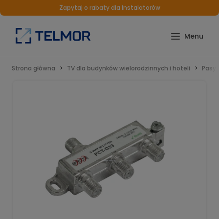
Zapytaj o rabaty dla Instalatorów
Strona główna
TV dla budynków wielorodzinnych i hoteli
Pasyw