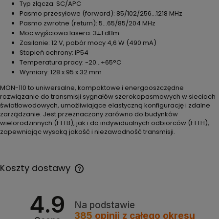
Typ złącza: SC/APC
Pasmo przesyłowe (forward): 85/102/256…1218 MHz
Pasmo zwrotne (return): 5…65/85/204 MHz
Moc wyjściowa lasera: 3±1 dBm
Zasilanie: 12 V, pobór mocy 4,6 W (490 mA)
Stopień ochrony: IP54
Temperatura pracy: -20…+65°C
Wymiary: 128 x 95 x 32 mm
MON-110 to uniwersalne, kompaktowe i energooszczędne
rozwiązanie do transmisji sygnałów szerokopasmowych w sieciach
światłowodowych, umożliwiające elastyczną konfigurację i zdalne
zarządzanie. Jest przeznaczony zarówno do budynków
wielorodzinnych (FTTB), jak i do indywidualnych odbiorców (FTTH),
zapewniając wysoką jakość i niezawodność transmisji.
Koszty dostawy
4.9
Na podstawie
385
opinii
z całego okresu