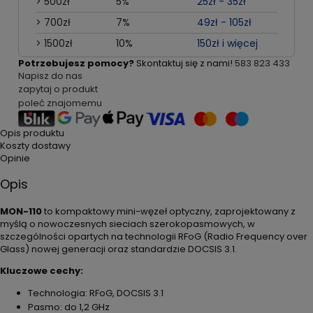
> 500zł
5%
25zł - 35zł
> 700zł
7%
49zł - 105zł
> 1500zł
10%
150zł i więcej
Potrzebujesz pomocy?
Skontaktuj się z nami!
583 823 433
Napisz do nas
zapytaj o produkt
poleć znajomemu
Opis produktu
Koszty dostawy
Opinie
Opis
MON-110
to kompaktowy mini-węzeł optyczny, zaprojektowany z
myślą o nowoczesnych sieciach szerokopasmowych, w
szczególności opartych na technologii RFoG (Radio Frequency over
Glass) nowej generacji oraz standardzie DOCSIS 3.1.
Kluczowe cechy:
Technologia: RFoG, DOCSIS 3.1
Pasmo: do 1,2 GHz