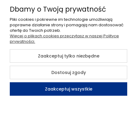
Blog
Dbamy o Twoją prywatność
Facebook
Pliki cookies i pokrewne im technologie umożliwiają
poprawne działanie strony i pomagają nam dostosować
ofertę do Twoich potrzeb.
LinkedIn
Więcej o plikach cookies przeczytasz w naszej Polityce
prywatności.
YouTube
Zaakceptuj tylko niezbędne
Obszar działań
Dostosuj zgody
©2026 Wszelkie Prawa Zastrzeżone | Sklep TELMOR
Zaakceptuj wszystkie
Szablon Flex by
Ecommercy
Kontakt
Szukaj
Konto
Koszyk
Pokaż pełną wersję strony