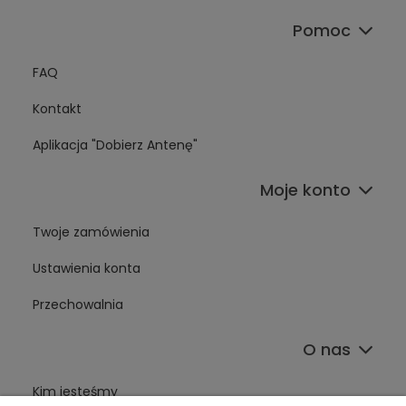
Pomoc
FAQ
Kontakt
Aplikacja "Dobierz Antenę"
Moje konto
Twoje zamówienia
Ustawienia konta
Przechowalnia
O nas
Kim jesteśmy