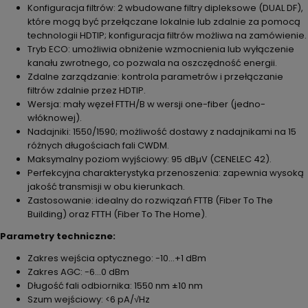
Konfiguracja filtrów: 2 wbudowane filtry dipleksowe (DUAL DF),
które mogą być przełączane lokalnie lub zdalnie za pomocą
technologii HDTIP; konfiguracja filtrów możliwa na zamówienie.
Tryb ECO: umożliwia obniżenie wzmocnienia lub wyłączenie
kanału zwrotnego, co pozwala na oszczędność energii.
Zdalne zarządzanie: kontrola parametrów i przełączanie
filtrów zdalnie przez HDTIP.
Wersja: mały węzeł FTTH/B w wersji one-fiber (jedno-
włóknowej).
Nadajniki: 1550/1590; możliwość dostawy z nadajnikami na 15
różnych długościach fali CWDM.
Maksymalny poziom wyjściowy: 95 dBµV (CENELEC 42).
Perfekcyjna charakterystyka przenoszenia: zapewnia wysoką
jakość transmisji w obu kierunkach.
Zastosowanie: idealny do rozwiązań FTTB (Fiber To The
Building) oraz FTTH (Fiber To The Home).
Parametry techniczne:
Zakres wejścia optycznego: -10…+1 dBm
Zakres AGC: -6…0 dBm
Długość fali odbiornika: 1550 nm ±10 nm
Szum wejściowy: <6 pA/√Hz