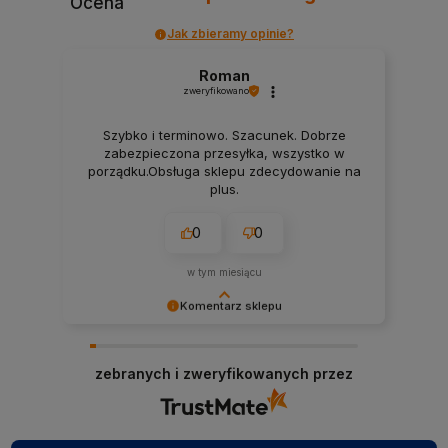
Ocena
Jak zbieramy opinie?
Roman
zweryfikowano
Szybko i terminowo. Szacunek. Dobrze
zabezpieczona przesyłka, wszystko w
porządku.Obsługa sklepu zdecydowanie na
plus.
0
0
w tym miesiącu
Komentarz sklepu
Dziękujemy za czas poświęcony na podzielenie
się Twoją opinią. Pozdrawiamy i zapraszamy
zebranych i zweryfikowanych przez
ponownie!