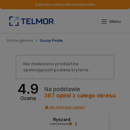
Zapytaj o rabaty dla Instalatorów
Strona główna
Souop Pordie
Nie znaleziono produktów
spełniających podane kryteria.
4.9
Na podstawie
387
opinii
z całego okresu
Ocena
Jak zbieramy opinie?
Ryszard
zweryfikowano