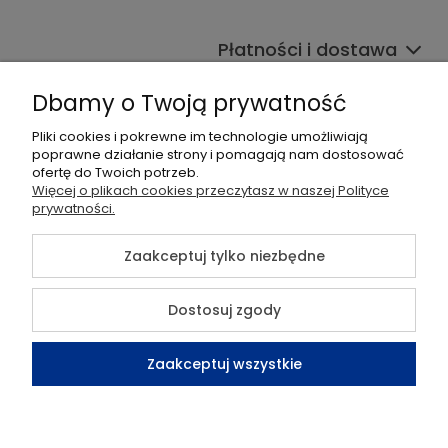
Płatności i dostawa
Informacje
Dbamy o Twoją prywatność
Pomoc
Pliki cookies i pokrewne im technologie umożliwiają
poprawne działanie strony i pomagają nam dostosować
ofertę do Twoich potrzeb.
Moje konto
Więcej o plikach cookies przeczytasz w naszej Polityce
prywatności.
O nas
Zaakceptuj tylko niezbędne
Dostosuj zgody
©2026 Wszelkie Prawa Zastrzeżone | Sklep TELMOR
Szablon Flex by
Ecommercy
Zaakceptuj wszystkie