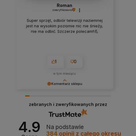
Roman
zweryfikowano
Super sprzęt, odbiór telewizji naziemnej
jest na wysokim poziomie nic nie śnieży,
nie ma odbić. Szczerze polecam!!💪
1
0
w tym miesiącu
Komentarz sklepu
Cieszy nas Twoja pozytywna opinia i zaufanie!
Dziękujemy i zapraszamy ponownie.
zebranych i zweryfikowanych przez
4.9
Na podstawie
384
opinii
z całego okresu