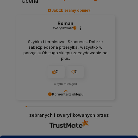
Ocena
Jak zbieramy opinie?
Roman
zweryfikowano
Szybko i terminowo. Szacunek. Dobrze
zabezpieczona przesyłka, wszystko w
porządku.Obsługa sklepu zdecydowanie na
plus.
0
0
w tym miesiącu
Komentarz sklepu
Dziękujemy za czas poświęcony na podzielenie
się Twoją opinią. Pozdrawiamy i zapraszamy
zebranych i zweryfikowanych przez
ponownie!