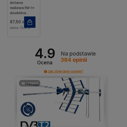
Telmor sp. z o.o.
Antena
radiowa FM-1+
dookólna
TELMOR
87,50 zł
netto:
71,14 zł
4.9
Na podstawie
384
opinii
Ocena
Jak zbieramy opinie?
podgląd