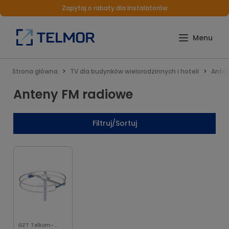
Zapytaj o rabaty dla Instalatorów
Strona główna
TV dla budynków wielorodzinnych i hoteli
Ante
Anteny FM radiowe
Filtruj/Sortuj
GZT Telkom-