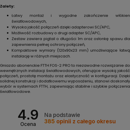
Zalety:
Łatwy montaż i wygodne zakończenie włókien
światłowodowych,
Wysoka jakość połączeń dzięki adapterowi SC/APC,
Możliwość rozbudowy o drugi adapter SC/APC,
Zestaw zawiera pigtail o długości 1m oraz osłonkę spawu dla
zapewnienia pełnej ochrony połączeń,
Kompaktowe wymiary (120x90x23 mm) umożliwiające łatwą
instalację w różnych miejscach.
Gniazdo abonenckie FTTH FOS-2 PRO to niezawodne rozwiązanie do
wewnętrznych instalacji światłowodowych, oferujące wysoką jakość
połączeń, prostotę montażu oraz elastyczność w konfiguracji. Dzięki
solidnej konstrukcji i dodatkowemu wyposażeniu, stanowi doskonały
wybór w systemach FTTH, zapewniając stabilne i szybkie połączenia
światłowodowe.
4.9
Na podstawie
385
opinii
z całego okresu
Ocena