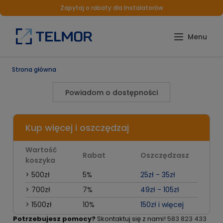
Zapytaj o rabaty dla Instalatorów
Strona główna
Powiadom o dostępności
Kup więcej i oszczędzaj
Wartość
Rabat
Oszczędzasz
koszyka
> 500zł
5%
25zł - 35zł
> 700zł
7%
49zł - 105zł
> 1500zł
10%
150zł i więcej
Potrzebujesz pomocy?
Skontaktuj się z nami!
583 823 433