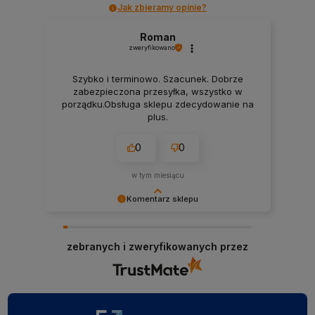
Jak zbieramy opinie?
Roman
zweryfikowano
Szybko i terminowo. Szacunek. Dobrze
zabezpieczona przesyłka, wszystko w
porządku.Obsługa sklepu zdecydowanie na
plus.
0
0
w tym miesiącu
Komentarz sklepu
Dziękujemy za czas poświęcony na podzielenie
się Twoją opinią. Pozdrawiamy i zapraszamy
zebranych i zweryfikowanych przez
ponownie!