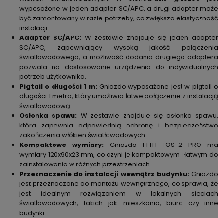
wyposażone w jeden adapter SC/APC, a drugi adapter może
być zamontowany w razie potrzeby, co zwiększa elastyczność
instalacji.
Adapter SC/APC:
W zestawie znajduje się jeden adapte
SC/APC, zapewniający wysoką jakość połączenia
światłowodowego, a możliwość dodania drugiego adaptera
pozwala na dostosowanie urządzenia do indywidualnych
potrzeb użytkownika.
Pigtail o długości 1 m:
Gniazdo wyposażone jest w pigtail 
długości 1 metra, który umożliwia łatwe połączenie z instalacją
światłowodową.
Osłonka spawu:
W zestawie znajduje się osłonka spawu
która zapewnia odpowiednią ochronę i bezpieczeństwo
zakończenia włókien światłowodowych.
Kompaktowe wymiary:
Gniazdo FTTH FOS-2 PRO m
wymiary 120x90x23 mm, co czyni je kompaktowym i łatwym do
zainstalowania w różnych przestrzeniach.
Przeznaczenie do instalacji wewnątrz budynku:
Gniazd
jest przeznaczone do montażu wewnętrznego, co sprawia, że
jest idealnym rozwiązaniem w lokalnych sieciach
światłowodowych, takich jak mieszkania, biura czy inne
budynki.