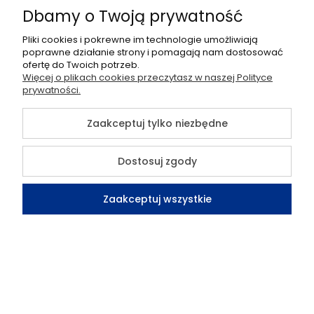
Dbamy o Twoją prywatność
Płatności i dostawa
Pliki cookies i pokrewne im technologie umożliwiają
Informacje
poprawne działanie strony i pomagają nam dostosować
ofertę do Twoich potrzeb.
Pomoc
Więcej o plikach cookies przeczytasz w naszej Polityce
prywatności.
Moje konto
Zaakceptuj tylko niezbędne
O nas
Dostosuj zgody
©2026 Wszelkie Prawa Zastrzeżone | Sklep TELMOR
Zaakceptuj wszystkie
Szablon Flex by
Ecommercy
Kontakt
Szukaj
Konto
Koszyk
Pokaż pełną wersję strony
Sklep internetowy Shoper Premium