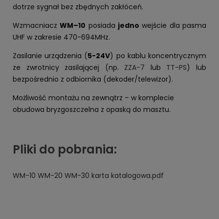
dotrze sygnał bez zbędnych zakłóceń.
Wzmacniacz
WM–10
posiada
jedno
wejście dla pasma
UHF w zakresie 470-694MHz.
Zasilanie urządzenia (
5-24V
) po kablu koncentrycznym
ze zwrotnicy zasilającej (np.
ZZA-7
lub
TT-PS
) lub
bezpośrednio z odbiornika (dekoder/telewizor).
Możliwość montażu na zewnątrz – w komplecie
obudowa bryzgoszczelna z opaską do masztu.
Pliki do pobrania:
WM-10 WM-20 WM-30 karta katalogowa.pdf