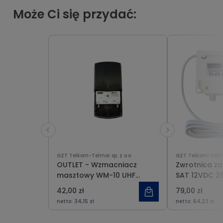
Może Ci się przydać:
GZT Telkom-Telmor sp. z o.o.
GZT Telkom-Telmor
OUTLET - Wzmacniacz
Zwrotnica za
masztowy WM-10 UHF
SAT 12VDC 
TELMOR
42,00 zł
79,00 zł
netto:
34,15 zł
netto:
64,23 zł