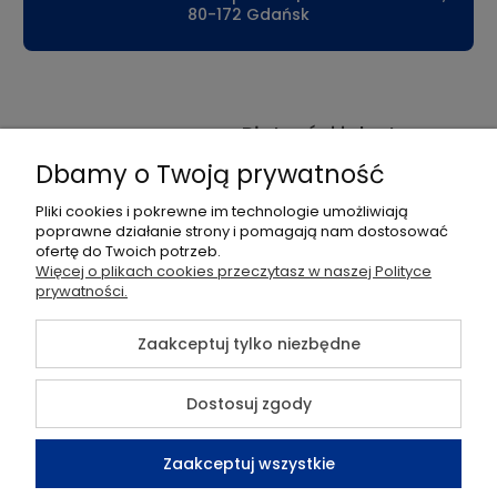
80-172 Gdańsk
Płatności i dostawa
Dbamy o Twoją prywatność
Informacje
Pliki cookies i pokrewne im technologie umożliwiają
Pomoc
poprawne działanie strony i pomagają nam dostosować
ofertę do Twoich potrzeb.
Więcej o plikach cookies przeczytasz w naszej Polityce
Moje konto
prywatności.
O nas
Zaakceptuj tylko niezbędne
Dostosuj zgody
©2026 Wszelkie Prawa Zastrzeżone | Sklep TELMOR
Zaakceptuj wszystkie
Szablon Flex by
Ecommercy