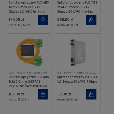
Splitter optyczny PLC ABS
Splitter optyczny PLC ABS
1x32 2.0mm G657A2
1x64 2.0mm G657A2
Złącza SC/APC 1m+1m
Złącza SC/APC 1m+1m
TGlass
TGlass
179,00 zł
390,00 zł
netto:
145,53 zł
netto:
317,07 zł
GZT Telkom-Telmor sp. z o.o.
GZT Telkom-Telmor sp. z o.o.
Splitter optyczny PLC ABS
Splitter optyczny PLC LGX
1x32 2.0mm G657A2
1x2 Złącza SC/APC TGlass
Złącza SC/APC Patchcord
Corning
187,00 zł
33,00 zł
netto:
152,03 zł
netto:
26,83 zł