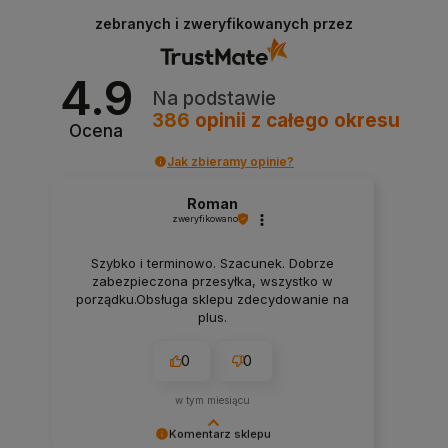
Cieszymy się, że zakupy w naszym sklepie były
zebranych i zweryfikowanych przez
dla Ciebie satysfakcjonujące. Twoja opinia
motywuje nas do dalszej pracy i ciągłego
poprawiania naszych usług. Zapraszamy
4.9
ponownie!
Na podstawie
386
opinii
z całego okresu
Ocena
Jak zbieramy opinie?
Roman
zweryfikowano
Szybko i terminowo. Szacunek. Dobrze
zabezpieczona przesyłka, wszystko w
porządku.Obsługa sklepu zdecydowanie na
plus.
0
0
w tym miesiącu
Komentarz sklepu