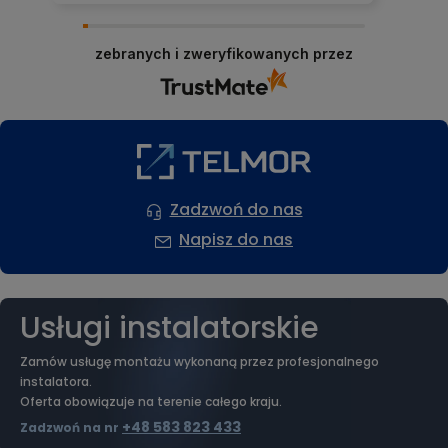
Bardzo dziękujemy za Twoją pozytywną opinię!
Cieszymy się, że zakupy w naszym sklepie były
zebranych i zweryfikowanych przez
dla Ciebie satysfakcjonujące. Twoja opinia
motywuje nas do dalszej pracy i ciągłego
poprawiania naszych usług. Zapraszamy
ponownie!
Zadzwoń do nas
Napisz do nas
Usługi instalatorskie
Zamów usługę montażu wykonaną przez profesjonalnego
instalatora.
Oferta obowiązuje na terenie całego kraju.
+48 583 823 433
Zadzwoń na nr