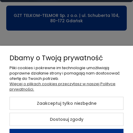
GZT TELKOM-TELMOR Sp. z o.o. | ul. Schuberta 104,
80-172 Gdańsk
Płatności i dostawa
Dbamy o Twoją prywatność
Informacje
Pliki cookies i pokrewne im technologie umożliwiają
poprawne działanie strony i pomagają nam dostosować
Pomoc
ofertę do Twoich potrzeb.
Więcej o plikach cookies przeczytasz w naszej Polityce
prywatności.
Moje konto
Zaakceptuj tylko niezbędne
O nas
Dostosuj zgody
©2026 Wszelkie Prawa Zastrzeżone | Sklep TELMOR