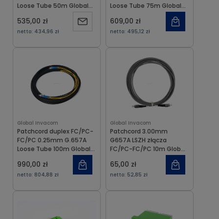
Loose Tube 50m Global
Loose Tube 75m Global
Invacom
Invacom
535,00 zł
609,00 zł
Powiadom
netto:
434,96 zł
netto:
495,12 zł
o
dostępności
Global Invacom
Global Invacom
Patchcord duplex FC/PC-
Patchcord 3.00mm
FC/PC 0.25mm G.657A
G657A LSZH złącza
Loose Tube 100m Global
FC/PC-FC/PC 10m Global
Invacom
Invacom
990,00 zł
65,00 zł
netto:
804,88 zł
netto:
52,85 zł