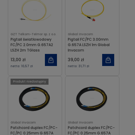
GZT Telkom-Telmor sp. z o.o.
Global Invacom
Pigtail światłowodowy
Pigtail FC/PC 3.00mm
FC/PC 2.0mm G.657A2
G.657A LSZH 1m Global
LSZH 2m TGlass
Invacom
13,00 zł
39,00 zł
netto:
10,57 zł
netto:
31,71 zł
Produkt niedostępny
Global Invacom
Global Invacom
Patchcord duplex FC/PC-
Patchcord duplex FC/PC-
FC/PC 0.25mm G.657A
FC/PC 0.25mm G.657A