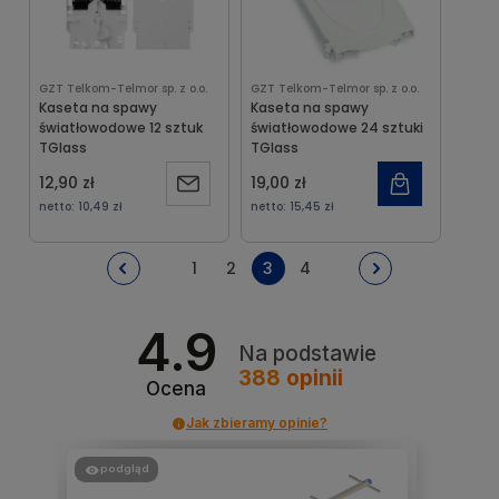
GZT Telkom-Telmor sp. z o.o.
GZT Telkom-Telmor sp. z o.o.
Kaseta na spawy
Kaseta na spawy
światłowodowe 12 sztuk
światłowodowe 24 sztuki
TGlass
TGlass
12,90 zł
19,00 zł
Powiadom
netto:
10,49 zł
netto:
15,45 zł
o
1
2
3
4
dostępności
4.9
Na podstawie
388
opinii
Ocena
Jak zbieramy opinie?
podgląd