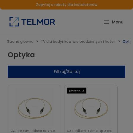
Zapytaj o rabaty dla Instalatorów
Strona główna
TV dla budynków wielorodzinnych i hoteli
Opty
Optyka
Filtruj/Sortuj
promocja
GZT Telkom-Telmor sp. z o.o.
GZT Telkom-Telmor sp. z o.o.