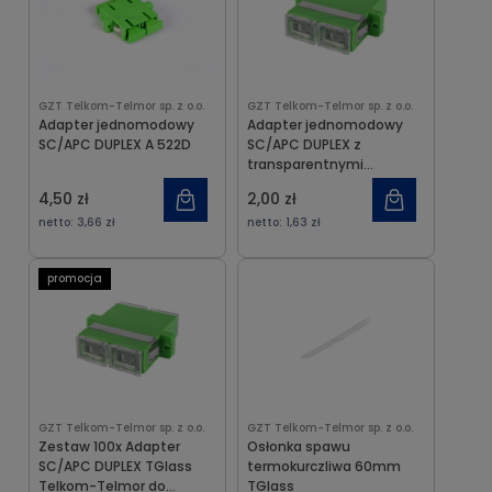
GZT Telkom-Telmor sp. z o.o.
GZT Telkom-Telmor sp. z o.o.
Adapter jednomodowy
Adapter jednomodowy
SC/APC DUPLEX A 522D
SC/APC DUPLEX z
transparentnymi
zaślepkami
4,50 zł
2,00 zł
netto:
3,66 zł
netto:
1,63 zł
promocja
GZT Telkom-Telmor sp. z o.o.
GZT Telkom-Telmor sp. z o.o.
Zestaw 100x Adapter
Osłonka spawu
SC/APC DUPLEX TGlass
termokurczliwa 60mm
Telkom-Telmor do
TGlass